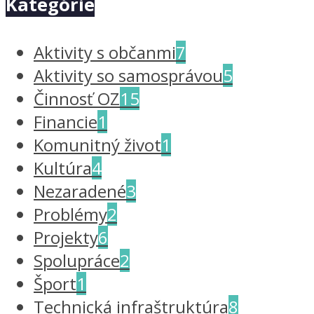
Kategórie
Aktivity s občanmi
7
Aktivity so samosprávou
5
Činnosť OZ
15
Financie
1
Komunitný život
1
Kultúra
4
Nezaradené
3
Problémy
2
Projekty
6
Spolupráce
2
Šport
1
Technická infraštruktúra
8