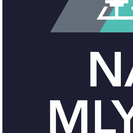
Používateľské meno alebo email
Heslo
Zapamätať si
Zaregistrovať
Zabudnuté heslo?