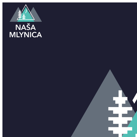
lepšie miesto na život…
O ZDRUŽENÍ
ZAKLADNÉ INFORMÁCIE
STANOVY ZDRUŽENIA
KONTAKT
Facebook