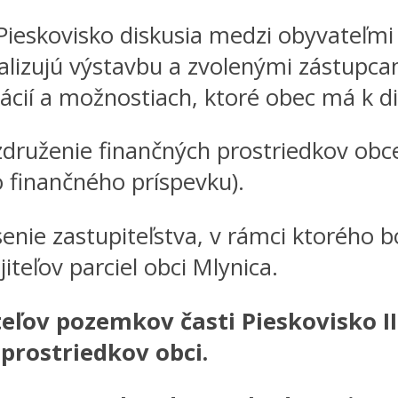
Pieskovisko diskusia medzi obyvateľmi 
realizujú výstavbu a zvolenými zástupc
ií a možnostiach, ktoré obec má k di
 združenie finančných prostriedkov obce
finančného príspevku).
enie zastupiteľstva, v rámci ktorého 
iteľov parciel obci Mlynica.
eľov pozemkov časti Pieskovisko I
prostriedkov obci.