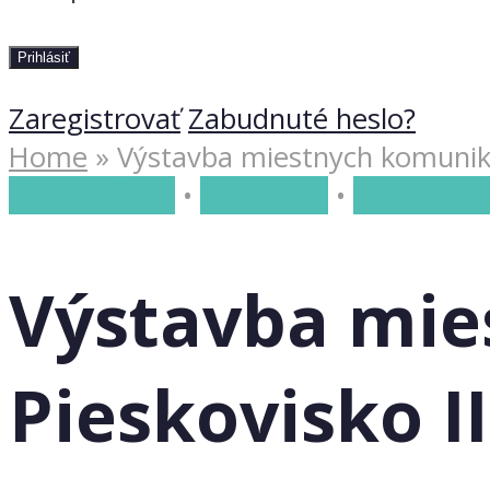
Zaregistrovať
Zabudnuté heslo?
Home
»
Výstavba miestnych komunikáci
ČINNOSŤ OZ
•
PROJEKTY
•
TECHNICK
Výstavba mies
Pieskovisko II