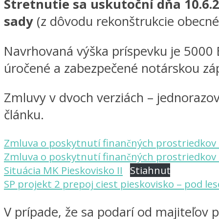
Stretnutie sa uskutoční dňa 10.6.2
sady
(z dôvodu rekonštrukcie obecnéh
Navrhovaná výška príspevku je 5000 
úročené a zabezpečené notárskou záp
Zmluvy v dvoch verziách – jednorazov
článku.
Zmluva o poskytnutí finančných prostriedko
Zmluva o poskytnutí finančných prostriedko
Situácia MK Pieskovisko II
Stiahnuť
SP projekt 2 prepoj ciest pieskovisko – pod le
V prípade, že sa podarí od majiteľov