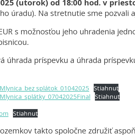
025 (utorok) od 18:00 hod. v pries
o úradu). Na stretnutie sme pozvali a
EUR s možnosťou jeho uhradenia jedno
isnicou.
á úhrada príspevku a úhrada príspevku
v Mlynica_bez splátok_01042025
Stiahnuť
v Mlynica_splátky_07042025Final
Stiahnuť
som
Stiahnuť
 pozemkov takto spoločne združiť aspo