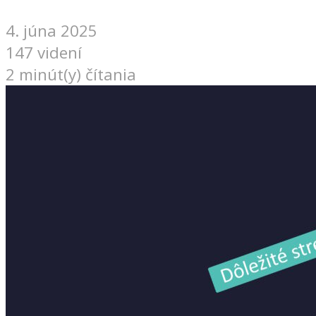
4. júna 2025
147 videní
2 minút(y) čítania