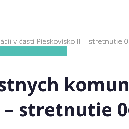
í v časti Pieskovisko II – stretnutie 
Á INFRAŠTRUKTÚRA
tnych komunik
 – stretnutie 