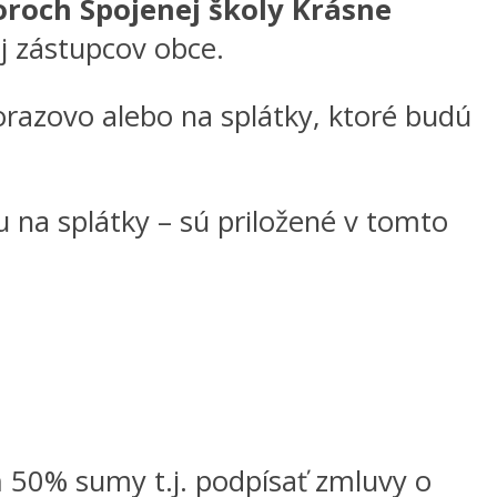
toroch Spojenej školy Krásne
j zástupcov obce.
razovo alebo na splátky, ktoré budú
 na splátky – sú priložené v tomto
ň 50% sumy t.j. podpísať zmluvy o