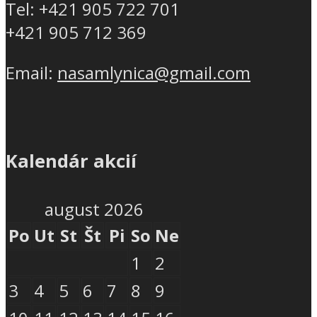
Tel: +421 905 722 701
+421 905 712 369
Email:
nasamlynica@gmail.com
Kalendár akcií
august 2026
Po
Ut
St
Št
Pi
So
Ne
1
2
3
4
5
6
7
8
9