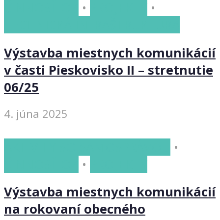
ČINNOSŤ OZ
•
PROJEKTY
•
TECHNICKÁ INFRAŠTRUKTÚRA
Výstavba miestnych komunikácií
v časti Pieskovisko II – stretnutie
06/25
4. júna 2025
AKTIVITY SO SAMOSPRÁVOU
•
ČINNOSŤ OZ
•
PROJEKTY
Výstavba miestnych komunikácií
na rokovaní obecného