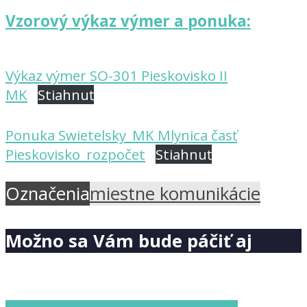
Vzorový výkaz výmer a ponuka:
Výkaz výmer SO-301 Pieskovisko II
MK
Stiahnuť
Ponuka Swietelsky_MK Mlynica časť
Pieskovisko_rozpočet
Stiahnuť
Označenia
miestne komunikácie
Možno sa Vám bude páčiť aj