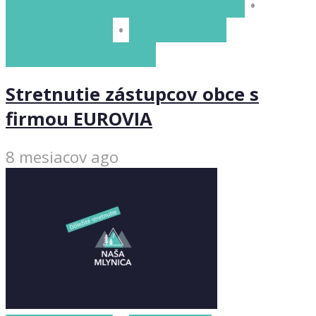
AKTIVITY SO SAMOSPRÁVOU
•
ČINNOSŤ OZ
•
TECHNICKÁ
INFRAŠTRUKTÚRA
Stretnutie zástupcov obce s
firmou EUROVIA
8 mesiacov ago