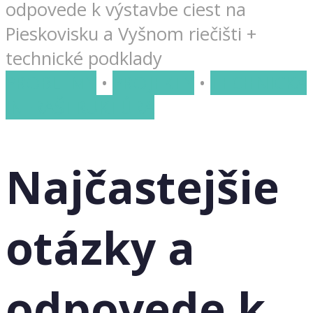
odpovede k výstavbe ciest na
Pieskovisku a Vyšnom riečišti +
technické podklady
PROBLÉMY
•
PROJEKTY
•
TECHNICKÁ
INFRAŠTRUKTÚRA
Najčastejšie
otázky a
odpovede k